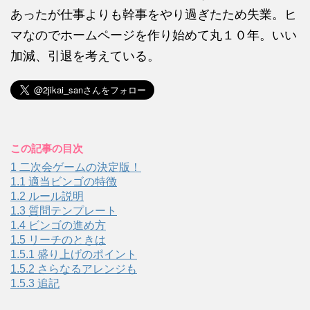
あったが仕事よりも幹事をやり過ぎたため失業。ヒ
マなのでホームページを作り始めて丸１０年。いい
加減、引退を考えている。
この記事の目次
1
二次会ゲームの決定版！
1.1
適当ビンゴの特徴
1.2
ルール説明
1.3
質問テンプレート
1.4
ビンゴの進め方
1.5
リーチのときは
1.5.1
盛り上げのポイント
1.5.2
さらなるアレンジも
1.5.3
追記