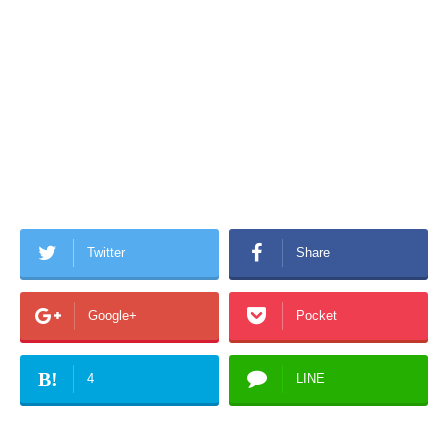
Twitter
Share
Google+
Pocket
B!
4
LINE