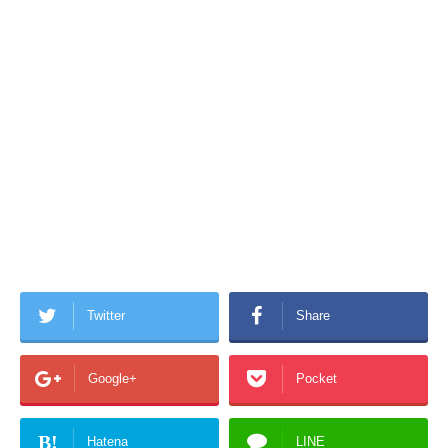
Twitter
Share
Google+
Pocket
B!
Hatena
LINE