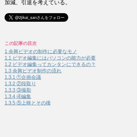
加減、引退を考えている。
この記事の目次
1
余興ビデオの制作に必要なモノ
1.1
ビデオ編集にはパソコンの能力が必要
1.2
ビデオ編集ってカンタンにできるの？
1.3
余興ビデオ制作の流れ
1.3.1
①企画会議
1.3.2
②段取り
1.3.3
③撮影
1.3.4
④編集
1.3.5
⑤上映とその後